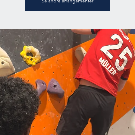
Se andre arrangementer