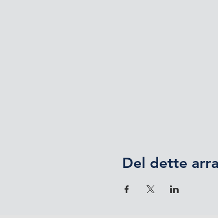
Del dette ar