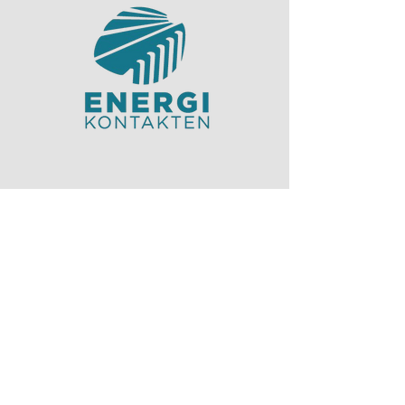
Nettsiden er laget av:
Elisabeth Cat Tuong Vo
Maja Thunes
Camilla Kolltveit Sagstad