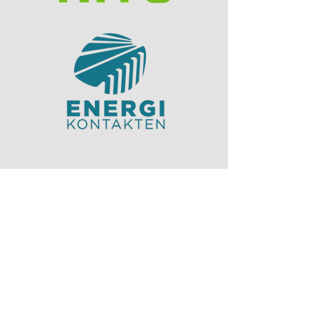
Nettsiden er laget av:
Elisabeth Cat Tuong Vo