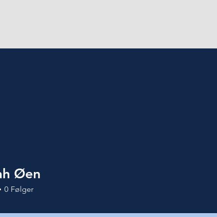
Om Vivas
For medlemmer
Ny student
ah Øen
0
Følger