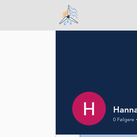
Hjem
Hann
0
Følgere