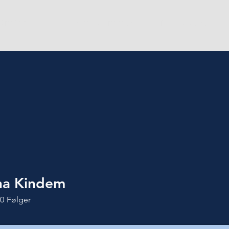
Om Vivas
For medlemmer
Ny student
ina Kindem
0
Følger