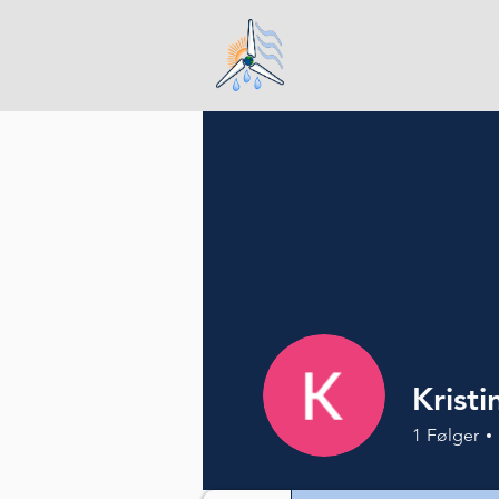
Hjem
Krist
1
Følger