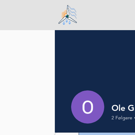
Hjem
Ole 
2
Følgere