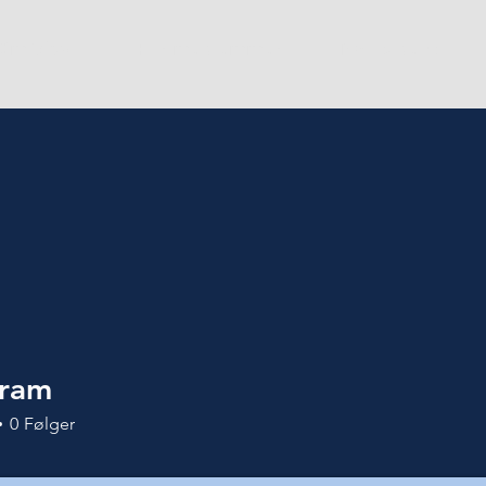
Om Vivas
For medlemmer
Ny student
Gram
0
Følger