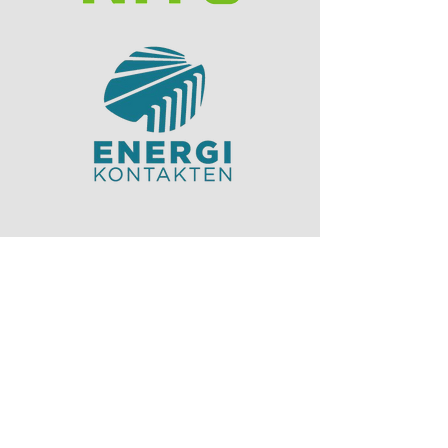
Nettsiden er laget av:
Elisabeth Cat Tuong Vo