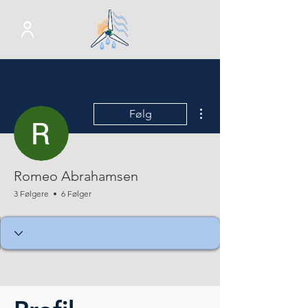
Flere handlinger
Følg
Romeo Abrahamsen
3 Følgere
6 Følger