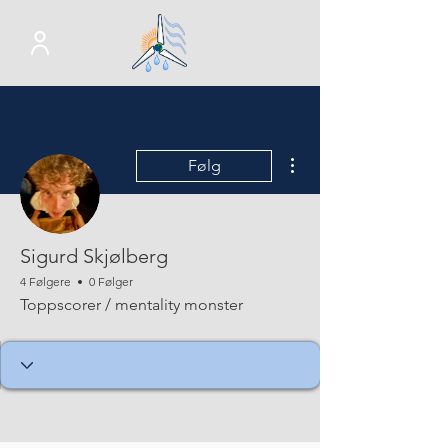
Flere handlinger
Følg
Sigurd Skjølberg
4 Følgere
0 Følger
Toppscorer / mentality monster