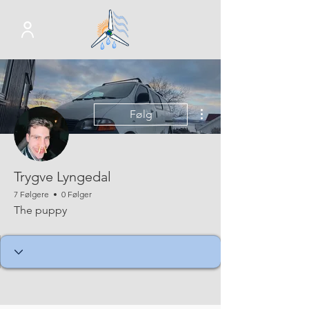
Flere handlinger
Følg
Trygve Lyngedal
7 Følgere
0 Følger
The puppy