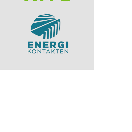
Nettsiden er laget av:
Elisabeth Cat Tuong Vo