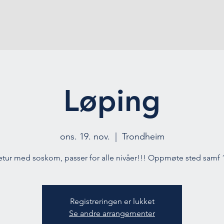
Om Vivas
For medlemmer
Ny student
Løping
ons. 19. nov.
  |  
Trondheim
tur med soskom, passer for alle nivåer!!! Oppmøte sted samf 
Registreringen er lukket
Se andre arrangementer