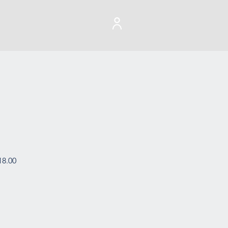
For bedrifter
18.00