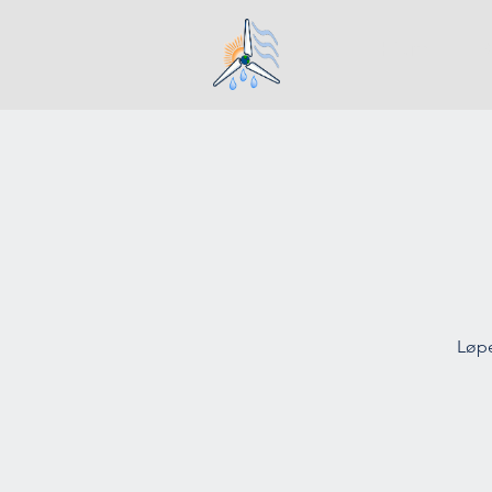
Hjem
Løpe