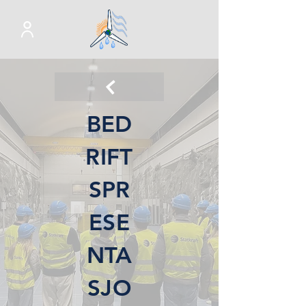
BED
RIFT
SPR
ESE
NTA
SJO