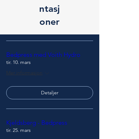
ntasj
oner
Bedpress med Voith Hydro
tir. 10. mars
Mer informasjon
Detaljer
Kjeldsberg - Bedpress
tir. 25. mars