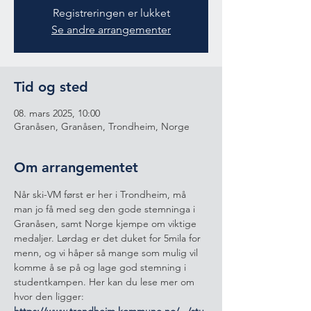
Registreringen er lukket
Se andre arrangementer
Tid og sted
08. mars 2025, 10:00
Granåsen, Granåsen, Trondheim, Norge
Om arrangementet
Når ski-VM først er her i Trondheim, må 
man jo få med seg den gode stemninga i 
Granåsen, samt Norge kjempe om viktige 
medaljer. Lørdag er det duket for 5mila for 
menn, og vi håper så mange som mulig vil 
komme å se på og lage god stemning i 
studentkampen. Her kan du lese mer om 
hvor den ligger: 