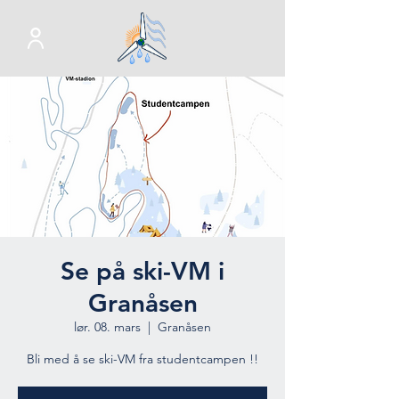
Se på ski-VM i
Granåsen
lør. 08. mars
  |  
Granåsen
Bli med å se ski-VM fra studentcampen !!