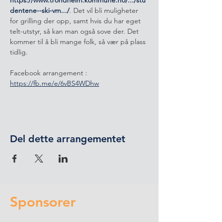
https://www.trondheim.kommune.no/.../stu
dentene--ski-vm.../
. Det vil bli muligheter 
for grilling der opp, samt hvis du har eget 
telt-utstyr, så kan man også sove der. Det 
kommer til å bli mange folk, så vær på plass 
tidlig.
Facebook arrangement : 
https://fb.me/e/6vBS4WDhw
Del dette arrangementet
Sponsorer