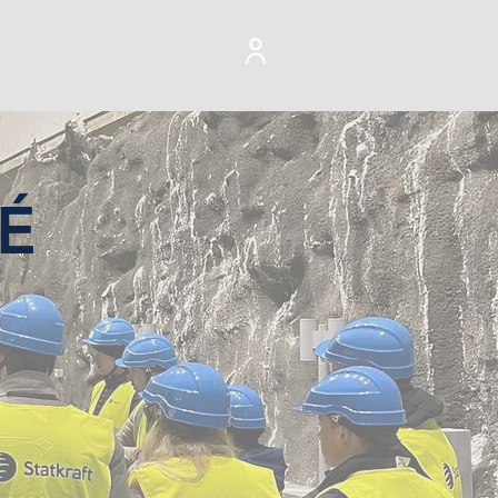
For bedrifter
É