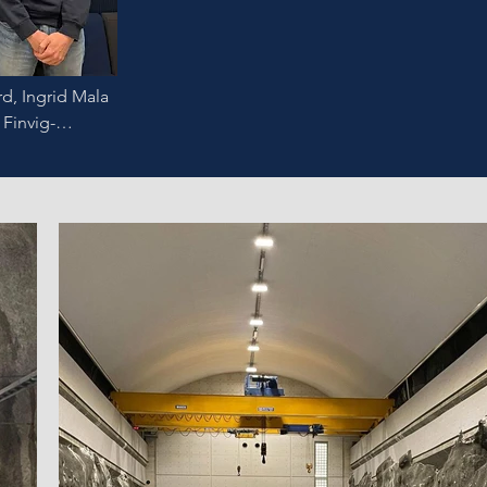
d, Ingrid Mala 
 Finvig-
lid