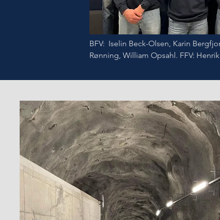
BFV:  Iselin Beck-Olsen, Karin Bergfjor
Rønning, William Opsahl. FFV: Henrik
Knudsen, Ida Karlin (leder), Peder Alm