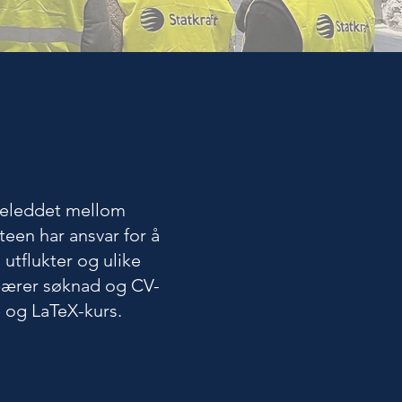
ndeleddet mellom
een har ansvar for å
 utflukter og ulike
bærer
søknad og CV-
e og LaTeX-kurs.