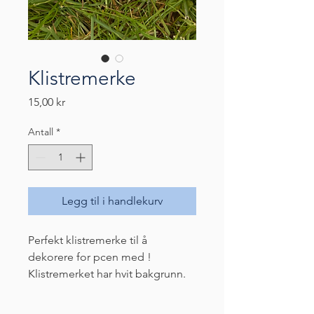
Klistremerke
Pris
15,00 kr
Antall
*
Legg til i handlekurv
Perfekt klistremerke til å 
dekorere for pcen med !
Klistremerket har hvit bakgrunn. 