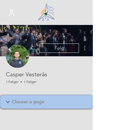
Flere handlinger
Følg
Casper Vesterås
1 Følger
1 Følger
Webkom
+
4