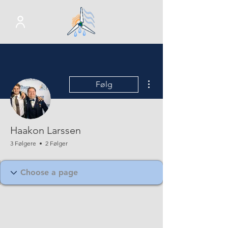
Flere handlinger
Følg
Haakon Larssen
3 Følgere
2 Følger