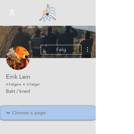
Flere handlinger
Følg
Eirik Lein
4 Følgere
5 Følger
Bakt / brød
Sekretær
+
4