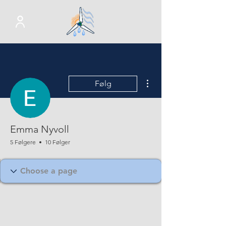
Flere handlinger
Følg
Emma Nyvoll
5 Følgere
10 Følger