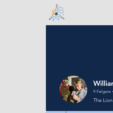
Hjem
Willi
9
Følgere
The Lion