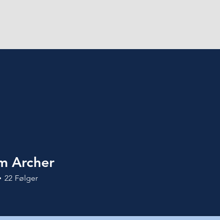
Om Vivas
For medlemmer
Ny student
am Archer
22
Følger