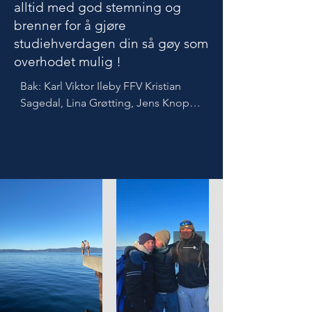
alltid med god stemning og
brenner for å gjøre
studiehverdagen din så gøy som
overhodet mulig !
Bak: Karl Viktor Ileby FFV Kristian 
Sagedal, Lina Grøtting, Jens Knoph, 
Sondre Finvig-Knudsen (leder), Tara 
McLernon, Helene Ludahl 
Stangeland