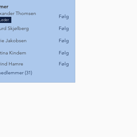
mer
xander Thomsen
Følg
Leder
urd Skjølberg
Følg
ie Jakobsen
Følg
akobsen
stina Kindem
Følg
ind Hamre
Følg
medlemmer (31)