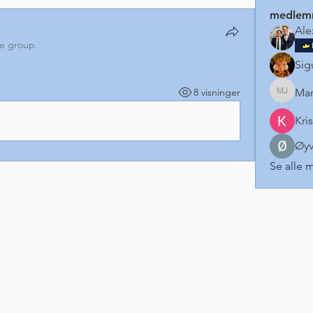
medlem
Ale
he group.
Sig
8 visninger
Mar
Marie J
Kri
Øyv
Se alle 