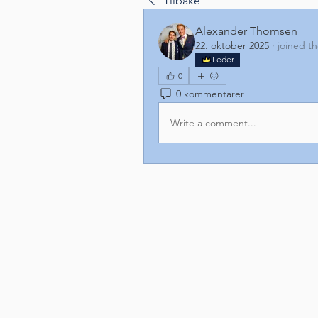
Tilbake
Alexander Thomsen
22. oktober 2025
·
joined t
Leder
0
0 kommentarer
Write a comment...