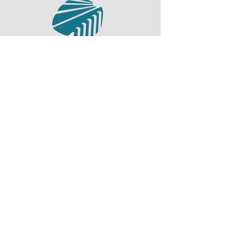
Nettsiden er laget av:
Elisabeth Cat Tuong Vo
Maja Thunes
Camilla Kolltveit Sagstad