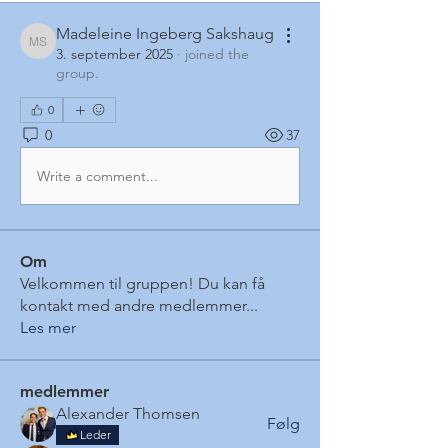
Madeleine Ingeberg Sakshaug
Madeleine Ingeberg Sakshaug
3. september 2025
·
joined the
group.
0
0
37
Write a comment...
Om
Velkommen til gruppen! Du kan få
kontakt med andre medlemmer
...
Les mer
medlemmer
Alexander Thomsen
Følg
Leder