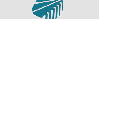
Nettsiden er laget av:
Elisabeth Cat Tuong Vo
Maja Thunes
Camilla Kolltveit Sagstad
Sondre Haugen