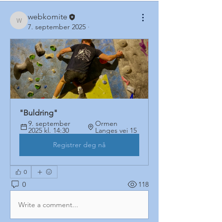
webkomite
webkomite
7. september 2025
·
"Buldring"
9. september 
Ormen 
2025 kl. 14:30
Langes vei 15
Registrer deg nå
0
0
118
Write a comment...